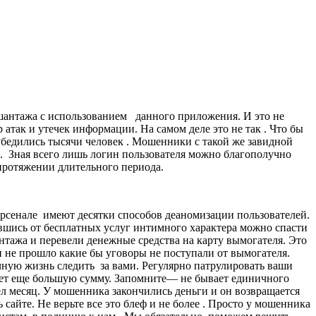
шантажа с использованием данного приложения. И это не
 атак и утечек информации. На самом деле это не так . Что бы
убедились тысячи человек . Мошенники с такой же завидной
.
Зная всего лишь логин пользователя можно благополучно
протяжении длительного периода.
рсенале
имеют десятки способов деаномизации пользователей.
авшись от бесплатных услуг интимного характера можно спасти
нтажа и перевели денежные средства на карту вымогателя. Это
и не прошло какие бы уговоры не поступали от вымогателя.
чную жизнь следить
за вами. Регулярно патрулировать ваши
бует еще большую сумму. Запомните— не бывает единичного
л месяц. У мошенника закончились деньги и он возвращается
сайте. Не верьте все это блеф и не более . Просто у мошенника