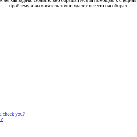
уж легкая задача. Обязательно обращайтесь за помощью к специ
проблему и вымогатель точно удалит все что насобирал.
а check you?
u?