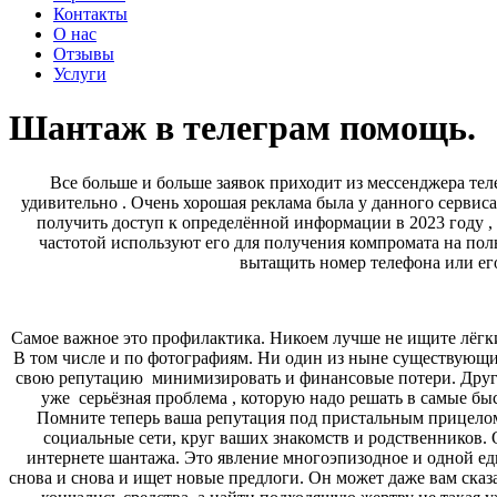
Контакты
О нас
Отзывы
Услуги
Шантаж в телеграм помощь.
Все больше и больше заявок приходит из мессенджера тел
удивительно . Очень хорошая реклама была у данного сервиса
получить доступ к определённой информации в 2023 году ,
частотой используют его для получения компромата на поль
вытащить номер телефона или ег
Самое важное это профилактика. Никоем лучше не ищите лёгк
В том числе и по фотографиям. Ни один из ныне существующих
свою репутацию
минимизировать и финансовые потери. Друго
уже серьёзная проблема , которую надо решать в самые бы
Помните теперь ваша репутация под пристальным прицелом
социальные сети, круг ваших знакомств и родственников.
интернете шантажа. Это явление многоэпизодное и одной ед
снова и снова и ищет новые предлоги. Он может даже вам сказа