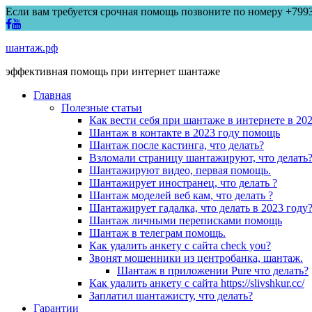
Если вам требуется срочная помощь позвоните по номеру +799
шантаж.рф
эффективная помощь при интернет шантаже
Главная
Полезные статьи
Как вести себя при шантаже в интернете в 20
Шантаж в контакте в 2023 году помощь
Шантаж после кастинга, что делать?
Взломали страницу шантажируют, что делать
Шантажируют видео, первая помощь.
Шантажирует иностранец, что делать ?
Шантаж моделей веб кам, что делать ?
Шантажирует гадалка, что делать в 2023 году
Шантаж личными переписками помощь
Шантаж в телеграм помощь.
Как удалить анкету с сайта check you?
Звонят мошенники из центробанка, шантаж.
Шантаж в приложении Pure что делать?
Как удалить анкету с сайта https://slivshkur.cc/
Заплатил шантажисту, что делать?
Гарантии