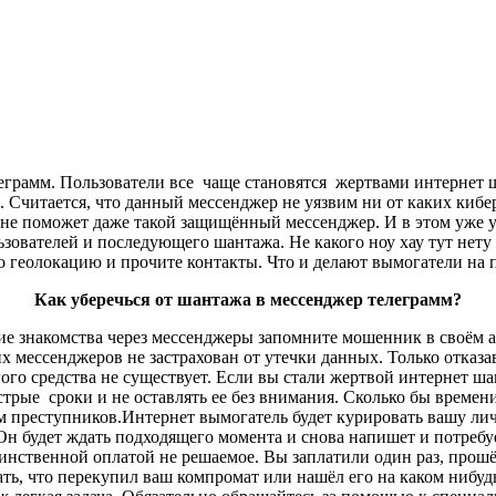
еграмм. Пользователи все
чаще становятся жертвами интернет 
. Считается, что данный мессенджер не уязвим ни от каких кибер
 не поможет даже такой защищённый мессенджер. И в этом уже 
зователей и последующего шантажа. Не какого ноу хау тут нету 
о геолокацию и прочите контакты. Что и делают вымогатели на 
Как уберечься от шантажа в мессенджер телеграмм?
ие знакомства через мессенджеры запомните мошенник в своём а
 мессенджеров не застрахован от утечки данных. Только отказ
го средства не существует. Если вы стали жертвой интернет ша
стрые сроки и не оставлять ее без внимания. Сколько бы времен
 преступников.Интернет вымогатель будет курировать вашу ли
 Он будет ждать подходящего момента и снова напишет и потре
инственной оплатой не решаемое. Вы заплатили один раз, прошё
ть, что перекупил ваш компромат или нашёл его на каком нибудь 