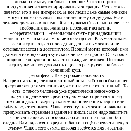
должна не
кому сообщать о звонке. Что это строго
продуманная и законспирированная операция. Что все что
делается это в нее интересах. И все люди даже самые близкие
могут только помешать благополучному сходу дела. Если
человек достояно
виктимный
и внушаемый
он выполняет все
требования шарлатана и переводит деньги на
«сберегательный»
«безопасный счёт» принадлежащий
мошенникам,
тем самым остаётся без денег. Разумеется даже
если жертва отдала последние деньги вымогатели не
останавливается на достигнутом. Первый мотив который ими
движет что новую жертву искать не
так-то
просто. С частью в
подобные ловушки попадает не каждый человек. Поэтому
жертву начинают дожимать с целью раскрутить на более
солидный куш.
Третья фаза :
Вам угрожает опасность.
На третьем этапе,
человек который остался без копейки денег
представляет для мошенника уже интерес перспективный. То
есть
с такого человека уже практически невозможно
получить денежные средства
,
но можно применить ряд
техник и дожать жертву скажем на получение кредита или
займ у родственников. Чаще всего тут вымогатели начинают
придумывать странные задания из цикла : Вам надо защитить
свой счёт любым способом даба деньги не пропали без
следно
. Вам надо взять кредит в банке и ещё перевести некую
сумму».Чаще всего сумма которая требуется для гарантии