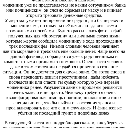
мошенник уже не представляется не каким сотрудником банка
или полицейским, он словно сбрасывает маску и начинает
открыто требовать денежные средства.
У жертвы
уже
нет ни времени
не средств
,
что бы перевести
мошенникам
,
поэтому на неё начинают давить всеми
возможными способами
.
Будь то рассылалась фотографий
полученных для «биометрии» или личными сведениями
которые жертва сообщила мошеннику в ходе прохождения
трёх последних фаз. Иными словами человека начинает
давить морально и требовать ещё больше денег. Чаще всего на
данной фазе люди обращаются уже к родственникам и
компетентными органами за помощью. Очень часто человека
даже в этом состоянии не удаётся привести в сознание
ситуации. Он не доступен для окружающих. Он готов снова и
снова переводить деньги преступникам
,
дабы избежать
последствий или спасти ты сумму которую уже перевёл
мошенника ранее. Разумеется данные проблемы решаются
очень
чажело
и не просто. Человеку требуется очень
квалифицированная помощь полиции, психологов и иных
специалистов
,
что бы выйти из состояния транса и
проанализировать все что с ним случилось. И финансовые
убытки не последний пункт в подобных делах.
В следующей части мы подробно расскажем, как уберечься
от лжесотрудников банка и не попасть в хитро расставленную