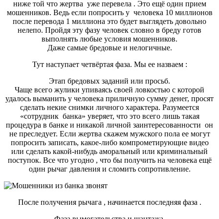
ниже той что жертва
уже перевела
.
Это ещё один прием
мошенников. Ведь если попросить у
человека 10 миллионов
после перевода 1 миллиона это будет выглядеть довольно
нелепо. Пройдя эту фазу человек словно в бреду готов
выполнять любые условия мошенников.
Даже самые бредовые и нелогичные.
Тут наступает четвёртая фаза. Мы ее
назваем :
Этап бредовых заданий или просьб.
Чаще всего жулики упиваясь своей ловкостью с которой
удалось выманить у человека приличную сумму денег, просят
сделать некие снимки личного характера. Разумеется
«сотрудник
банка» уверяет, что это всего лишь такая
процедура в банке и никакой личной заинтересованности
он
не преследует. Если жертва скажем мужского пола ее могут
попросить записать,
какое-либо
компрометирующие видео
или сделать
какой-нибудь
аморальный или криминальный
поступок. Все что угодно
,
что бы получить на человека ещё
один рычаг давления и сломить сопротивление.
После получения рычага
,
начинается последняя фаза .
Фаза вымогательства и шантажа.