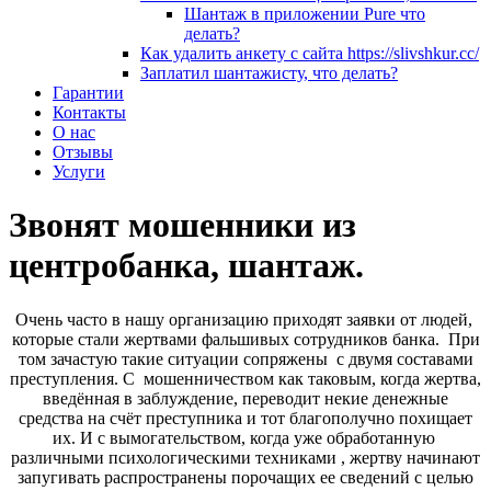
Шантаж в приложении Pure что
делать?
Как удалить анкету с сайта https://slivshkur.cc/
Заплатил шантажисту, что делать?
Гарантии
Контакты
О нас
Отзывы
Услуги
Звонят мошенники из
центробанка, шантаж.
Очень часто в нашу организацию приходят заявки от людей,
которые стали жертвами фальшивых сотрудников банка. При
том зачастую такие ситуации сопряжены
с двумя составами
преступления. С
мошенничеством как таковым, когда
жертва,
введённая в заблуждение,
переводит некие денежные
средства
на счёт
преступника и тот благополучно похищает
их. И с вымогательством, когда уже обработанную
различными психологическими техниками
,
жертву начинают
запугивать распространены порочащих ее сведений с целью