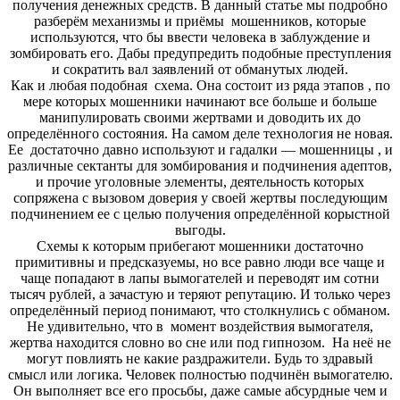
получения денежных средств. В данный статье мы подробно
разберём механизмы и приёмы
мошенников, которые
используются, что бы ввести человека в заблуждение и
зомбировать его. Дабы предупредить подобные преступления
и сократить вал заявлений от обманутых людей.
Как и любая подобная
схема. Она состоит из ряда этапов
,
по
мере которых мошенники начинают все больше и больше
манипулировать своими жертвами и доводить их до
определённого состояния. На самом деле технология не новая.
Ее
достаточно давно используют и
гадалки — мошенницы
,
и
различные сектанты для зомбирования и подчинения адептов,
и прочие уголовные элементы, деятельность которых
сопряжена с вызовом доверия у своей жертвы последующим
подчинением ее с целью получения определённой корыстной
выгоды.
Схемы к которым прибегают мошенники достаточно
примитивны и предсказуемы, но все равно люди все чаще и
чаще попадают в лапы вымогателей и переводят им сотни
тысяч
рублей, а
зачастую и теряют репутацию. И только через
определённый период понимают, что столкнулись с обманом.
Не удивительно, что в
момент воздействия вымогателя,
жертва находится словно во сне или под гипнозом. На неё
не
могут повлиять не
какие раздражители. Будь то здравый
смысл или логика. Человек полностью подчинён вымогателю.
Он выполняет все его просьбы, даже самые
абсурдные
чем и