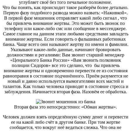
углубляет своё без того печальное положение.
Что бы понять, как происходит такое разберём более детально.
Первую фазу подобного развода можно
назвать: «Наживкой»
.
В первой фазе мошенник отправляет
какой либо
сигнал
,
что
бы привлечь внимание жертвы. Это может быть звонок по
телефону или
какое-либо
смс или сообщение в мессенджере.
Самое главное на данном этапе любыми средствами завладеть
внимание жертвы. Если говорить о фальшивых работниках
банка. Чаще всего они называют жертву по имени и фамилии.
Указывают
какие-либо
данные, начинают
бровировать
должностями и регалиями: Вам звонит старший менеджер
«
Ценрального
Банка России» «Вам звонить полковник
полиции Сидоров» все это сделано, что
бы привлечь
внимание жертвы и одновременно перевести ее из состояния
равноправия в состояние подчинённого. Приём разумеется не
новый и давно используется вымогателями всех мастей и
талантов. Как только человека приводят в состояние стресса и
заблуждения. Начинается вторая фаза. Назовём ее обработка.
Вторая фаза это
непосредстенно: «О
бман жертвы».
Человек должен взять определённую сумму денег и перевести
ее на
какой либо
счёт в другом банке. При том жертве
сообщается, что вокруг неё ведаться слежка. Что она
не